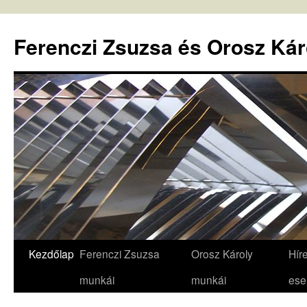
Ferenczi Zsuzsa és Orosz Kár
Kezdőlap
Ferenczi Zsuzsa
Orosz Károly
Hír
Kilépés
munkái
munkái
es
a
tartalomba