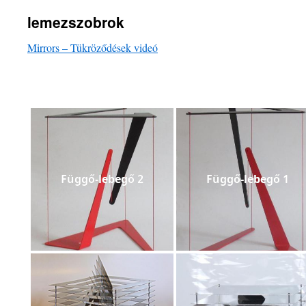
lemezszobrok
Mirrors – Tükröződések videó
Függő-lebegő 2
Függő-lebegő 1