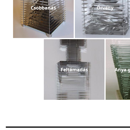
Csobbanás
Örvény
Feltámadás
Anya 