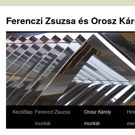
Ferenczi Zsuzsa és Orosz Kár
Kezdőlap
Ferenczi Zsuzsa
Orosz Károly
Hír
Kilépés
munkái
munkái
es
a
tartalomba